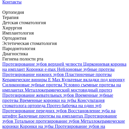
Контакты
Ортопедия
Терапия
Детская стоматология
Хирургия
Имплантология
Ортодонтия
Эстетическая стоматология
Пародонтология
Диагностика
Гигиена полости рта
Протезирование зубов верхней челюсти
Циркониевая коронка
на имплант
Коронки e-max
Нейлоновые зубные протезы
Протезирование нижних зубов
Пластиночные протезы
Керамические виниры E Max
Культевые вкладки под коронку
Силиконовые зубные протезы
Условно съемные протезы на
имплантах
Металлокерамический мостовидный протез
Протезирование жевательных зубов
Временные зубные
протезы
Временные коронки на зубы
Консультация
стоматолога ортопеда
Протез бабочка на один зуб
Протезирование передних зубов
Восстановление зуба на
штифте
Балочные протезы на имплантах
Протезирование
зубов
Тотальное протезирование зубов
Металлокерамические
коронки
Коронки на зубы
Протезирование зубов на