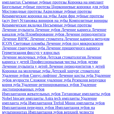
имплантах
Съемные зубные протезы
Коронка на имплант
Бюгельные зубные протезы
Циркониевые коронки для зубов
Мостовидные протезы
Акриловые зубные протезы
Керамические коронки на зубы
Акри фри зубные протезы
(acry free)
Установка виниров на зубы
Композитные виниры
Керамические вкладки
Несъемные зубные протезы
Лечение пульпита
Лечение зубов
Лечение кариеса
Лечение
каналов зуба
Пломбирование зубов
Лечение периодонтита
Лечение ВНЧС
Лечение стоматита
Лечение кариеса методом
ICON
Световые пломбы
Лечение зубов под микроскопом
Лечение гранулемы зуба
Лечение пришеечного кариеса
Герметизация фиссур у взрослых
Лечение молочных зубов
Детская стоматология
Лечение
кариеса у детей
Профессиональная чистка зубов детям
Лечение пульпита у детей
Лечение периодонтитов у детей
Коронки на молочные зубы
Детский хирург стоматолог
Удаление зубов
Синус-лифтинг
Лечение кисты зуба
Удаление
зубов мудрости
Сложное удаление зуба
Резекция верхушки
корня зуба
Удаление ретинированных зубов
Удаление
дистопированных зубов
Имплантация жевательных зубов
Титановые импланты зубов
Nobel biocare импланты
Astra tech импланты
Удаление
импланта зуба
Имплантация Trefoil
Мини импланты зубов
Имплантация передних зубов
Имплантация зубов на
мультиюнитах
Имплантация зубов верхней челюсти