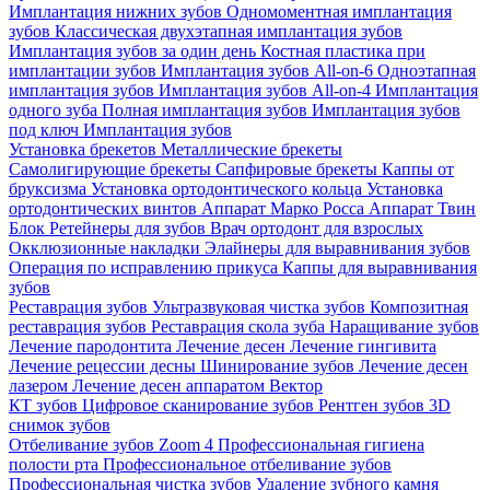
Имплантация нижних зубов
Одномоментная имплантация
зубов
Классическая двухэтапная имплантация зубов
Имплантация зубов за один день
Костная пластика при
имплантации зубов
Имплантация зубов All-on-6
Одноэтапная
имплантация зубов
Имплантация зубов All-on-4
Имплантация
одного зуба
Полная имплантация зубов
Имплантация зубов
под ключ
Имплантация зубов
Установка брекетов
Металлические брекеты
Самолигирующие брекеты
Сапфировые брекеты
Каппы от
бруксизма
Установка ортодонтического кольца
Установка
ортодонтических винтов
Аппарат Марко Росса
Аппарат Твин
Блок
Ретейнеры для зубов
Врач ортодонт для взрослых
Окклюзионные накладки
Элайнеры для выравнивания зубов
Операция по исправлению прикуса
Каппы для выравнивания
зубов
Реставрация зубов
Ультразвуковая чистка зубов
Композитная
реставрация зубов
Реставрация скола зуба
Наращивание зубов
Лечение пародонтита
Лечение десен
Лечение гингивита
Лечение рецессии десны
Шинирование зубов
Лечение десен
лазером
Лечение десен аппаратом Вектор
КТ зубов
Цифровое сканирование зубов
Рентген зубов
3D
снимок зубов
Отбеливание зубов Zoom 4
Профессиональная гигиена
полости рта
Профессиональное отбеливание зубов
Профессиональная чистка зубов
Удаление зубного камня