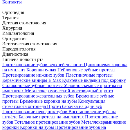
Контакты
Ортопедия
Терапия
Детская стоматология
Хирургия
Имплантология
Ортодонтия
Эстетическая стоматология
Пародонтология
Диагностика
Гигиена полости рта
Протезирование зубов верхней челюсти
Циркониевая коронка
на имплант
Коронки e-max
Нейлоновые зубные протезы
Протезирование нижних зубов
Пластиночные протезы
Керамические виниры E Max
Культевые вкладки под коронку
Силиконовые зубные протезы
Условно съемные протезы на
имплантах
Металлокерамический мостовидный протез
Протезирование жевательных зубов
Временные зубные
протезы
Временные коронки на зубы
Консультация
стоматолога ортопеда
Протез бабочка на один зуб
Протезирование передних зубов
Восстановление зуба на
штифте
Балочные протезы на имплантах
Протезирование
зубов
Тотальное протезирование зубов
Металлокерамические
коронки
Коронки на зубы
Протезирование зубов на