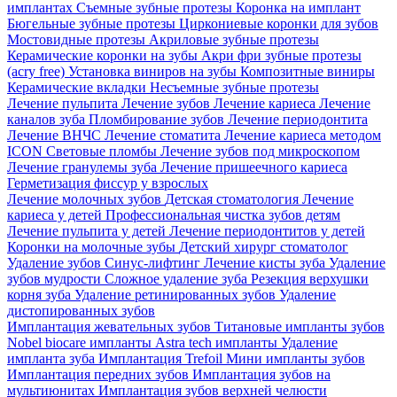
имплантах
Съемные зубные протезы
Коронка на имплант
Бюгельные зубные протезы
Циркониевые коронки для зубов
Мостовидные протезы
Акриловые зубные протезы
Керамические коронки на зубы
Акри фри зубные протезы
(acry free)
Установка виниров на зубы
Композитные виниры
Керамические вкладки
Несъемные зубные протезы
Лечение пульпита
Лечение зубов
Лечение кариеса
Лечение
каналов зуба
Пломбирование зубов
Лечение периодонтита
Лечение ВНЧС
Лечение стоматита
Лечение кариеса методом
ICON
Световые пломбы
Лечение зубов под микроскопом
Лечение гранулемы зуба
Лечение пришеечного кариеса
Герметизация фиссур у взрослых
Лечение молочных зубов
Детская стоматология
Лечение
кариеса у детей
Профессиональная чистка зубов детям
Лечение пульпита у детей
Лечение периодонтитов у детей
Коронки на молочные зубы
Детский хирург стоматолог
Удаление зубов
Синус-лифтинг
Лечение кисты зуба
Удаление
зубов мудрости
Сложное удаление зуба
Резекция верхушки
корня зуба
Удаление ретинированных зубов
Удаление
дистопированных зубов
Имплантация жевательных зубов
Титановые импланты зубов
Nobel biocare импланты
Astra tech импланты
Удаление
импланта зуба
Имплантация Trefoil
Мини импланты зубов
Имплантация передних зубов
Имплантация зубов на
мультиюнитах
Имплантация зубов верхней челюсти