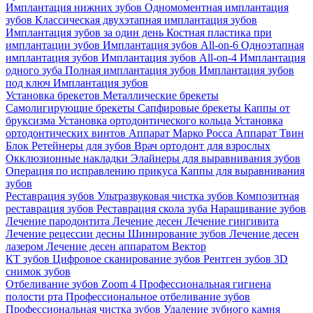
Имплантация нижних зубов
Одномоментная имплантация
зубов
Классическая двухэтапная имплантация зубов
Имплантация зубов за один день
Костная пластика при
имплантации зубов
Имплантация зубов All-on-6
Одноэтапная
имплантация зубов
Имплантация зубов All-on-4
Имплантация
одного зуба
Полная имплантация зубов
Имплантация зубов
под ключ
Имплантация зубов
Установка брекетов
Металлические брекеты
Самолигирующие брекеты
Сапфировые брекеты
Каппы от
бруксизма
Установка ортодонтического кольца
Установка
ортодонтических винтов
Аппарат Марко Росса
Аппарат Твин
Блок
Ретейнеры для зубов
Врач ортодонт для взрослых
Окклюзионные накладки
Элайнеры для выравнивания зубов
Операция по исправлению прикуса
Каппы для выравнивания
зубов
Реставрация зубов
Ультразвуковая чистка зубов
Композитная
реставрация зубов
Реставрация скола зуба
Наращивание зубов
Лечение пародонтита
Лечение десен
Лечение гингивита
Лечение рецессии десны
Шинирование зубов
Лечение десен
лазером
Лечение десен аппаратом Вектор
КТ зубов
Цифровое сканирование зубов
Рентген зубов
3D
снимок зубов
Отбеливание зубов Zoom 4
Профессиональная гигиена
полости рта
Профессиональное отбеливание зубов
Профессиональная чистка зубов
Удаление зубного камня