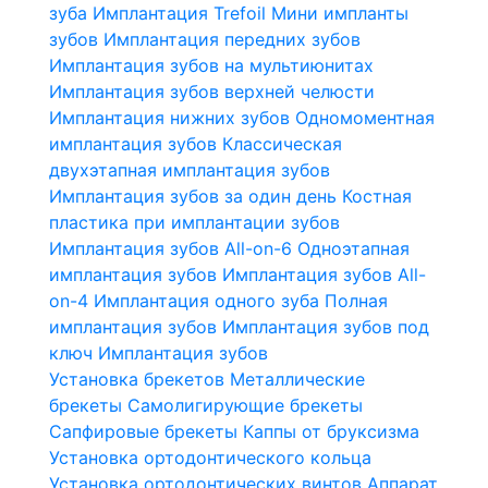
зуба
Имплантация Trefoil
Мини импланты
зубов
Имплантация передних зубов
Имплантация зубов на мультиюнитах
Имплантация зубов верхней челюсти
Имплантация нижних зубов
Одномоментная
имплантация зубов
Классическая
двухэтапная имплантация зубов
Имплантация зубов за один день
Костная
пластика при имплантации зубов
Имплантация зубов All-on-6
Одноэтапная
имплантация зубов
Имплантация зубов All-
on-4
Имплантация одного зуба
Полная
имплантация зубов
Имплантация зубов под
ключ
Имплантация зубов
Установка брекетов
Металлические
брекеты
Самолигирующие брекеты
Сапфировые брекеты
Каппы от бруксизма
Установка ортодонтического кольца
Установка ортодонтических винтов
Аппарат