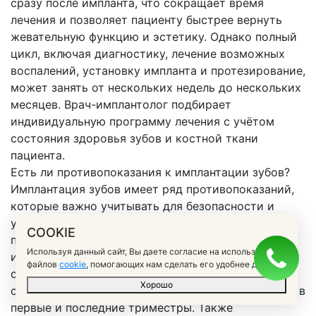
сразу после импланта, что сокращает время
лечения и позволяет пациенту быстрее вернуть
жевательную функцию и эстетику. Однако полный
цикл, включая диагностику, лечение возможных
воспалений, установку импланта и протезирование,
может занять от нескольких недель до нескольких
месяцев. Врач-имплантолог подбирает
индивидуальную программу лечения с учётом
состояния здоровья зубов и костной ткани
пациента.
Есть ли противопоказания к имплантации зубов?
Имплантация зубов имеет ряд противопоказаний,
которые важно учитывать для безопасности и
успешного результата процедуры. К абсолютным
COOKIE
противопоказаниям относятся острые
Используя данный сайт, Вы даете согласие на использование
инфекционные заболевания, неконтролируемый
файлов
cookie
, помогающих нам сделать его удобнее для вас.
сахарный диабет, серьёзные нарушения
Хорошо
свертываемости крови и беременность, особенно в
первые и последние триместры. Также