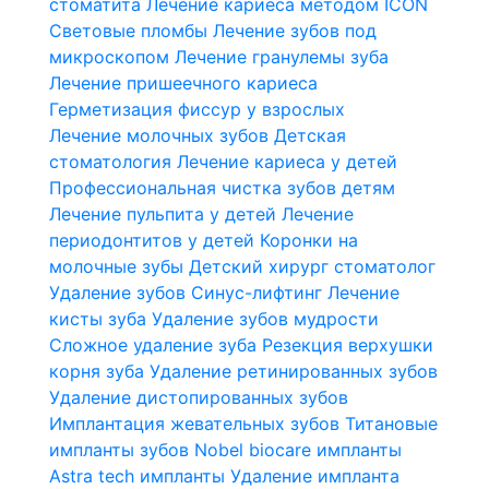
стоматита
Лечение кариеса методом ICON
Световые пломбы
Лечение зубов под
микроскопом
Лечение гранулемы зуба
Лечение пришеечного кариеса
Герметизация фиссур у взрослых
Лечение молочных зубов
Детская
стоматология
Лечение кариеса у детей
Профессиональная чистка зубов детям
Лечение пульпита у детей
Лечение
периодонтитов у детей
Коронки на
молочные зубы
Детский хирург стоматолог
Удаление зубов
Синус-лифтинг
Лечение
кисты зуба
Удаление зубов мудрости
Сложное удаление зуба
Резекция верхушки
корня зуба
Удаление ретинированных зубов
Удаление дистопированных зубов
Имплантация жевательных зубов
Титановые
импланты зубов
Nobel biocare импланты
Astra tech импланты
Удаление импланта