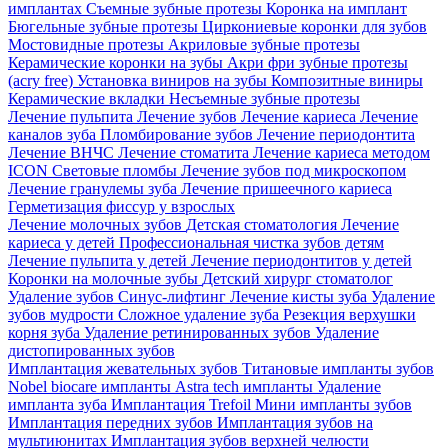
имплантах
Съемные зубные протезы
Коронка на имплант
Бюгельные зубные протезы
Циркониевые коронки для зубов
Мостовидные протезы
Акриловые зубные протезы
Керамические коронки на зубы
Акри фри зубные протезы
(acry free)
Установка виниров на зубы
Композитные виниры
Керамические вкладки
Несъемные зубные протезы
Лечение пульпита
Лечение зубов
Лечение кариеса
Лечение
каналов зуба
Пломбирование зубов
Лечение периодонтита
Лечение ВНЧС
Лечение стоматита
Лечение кариеса методом
ICON
Световые пломбы
Лечение зубов под микроскопом
Лечение гранулемы зуба
Лечение пришеечного кариеса
Герметизация фиссур у взрослых
Лечение молочных зубов
Детская стоматология
Лечение
кариеса у детей
Профессиональная чистка зубов детям
Лечение пульпита у детей
Лечение периодонтитов у детей
Коронки на молочные зубы
Детский хирург стоматолог
Удаление зубов
Синус-лифтинг
Лечение кисты зуба
Удаление
зубов мудрости
Сложное удаление зуба
Резекция верхушки
корня зуба
Удаление ретинированных зубов
Удаление
дистопированных зубов
Имплантация жевательных зубов
Титановые импланты зубов
Nobel biocare импланты
Astra tech импланты
Удаление
импланта зуба
Имплантация Trefoil
Мини импланты зубов
Имплантация передних зубов
Имплантация зубов на
мультиюнитах
Имплантация зубов верхней челюсти