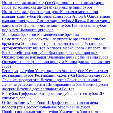
Имплантация нижних зубов
Одномоментная имплантация
зубов
Классическая двухэтапная имплантация зубов
Имплантация зубов за один день
Костная пластика при
имплантации зубов
Имплантация зубов All-on-6
Одноэтапная
имплантация зубов
Имплантация зубов All-on-4
Имплантация
одного зуба
Полная имплантация зубов
Имплантация зубов
под ключ
Имплантация зубов
Установка брекетов
Металлические брекеты
Самолигирующие брекеты
Сапфировые брекеты
Каппы от
бруксизма
Установка ортодонтического кольца
Установка
ортодонтических винтов
Аппарат Марко Росса
Аппарат Твин
Блок
Ретейнеры для зубов
Врач ортодонт для взрослых
Окклюзионные накладки
Элайнеры для выравнивания зубов
Операция по исправлению прикуса
Каппы для выравнивания
зубов
Реставрация зубов
Ультразвуковая чистка зубов
Композитная
реставрация зубов
Реставрация скола зуба
Наращивание зубов
Лечение пародонтита
Лечение десен
Лечение гингивита
Лечение рецессии десны
Шинирование зубов
Лечение десен
лазером
Лечение десен аппаратом Вектор
КТ зубов
Цифровое сканирование зубов
Рентген зубов
3D
снимок зубов
Отбеливание зубов Zoom 4
Профессиональная гигиена
полости рта
Профессиональное отбеливание зубов
Профессиональная чистка зубов
Удаление зубного камня