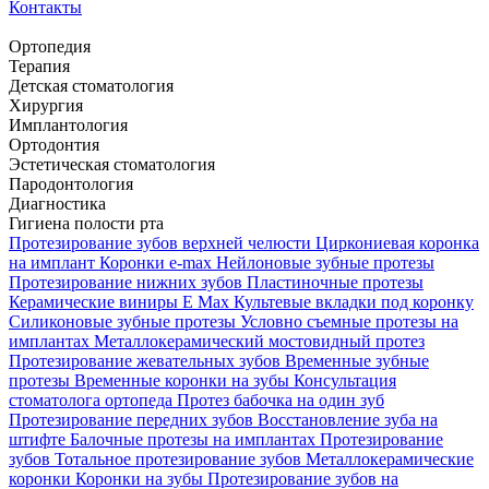
Контакты
Ортопедия
Терапия
Детская стоматология
Хирургия
Имплантология
Ортодонтия
Эстетическая стоматология
Пародонтология
Диагностика
Гигиена полости рта
Протезирование зубов верхней челюсти
Циркониевая коронка
на имплант
Коронки e-max
Нейлоновые зубные протезы
Протезирование нижних зубов
Пластиночные протезы
Керамические виниры E Max
Культевые вкладки под коронку
Силиконовые зубные протезы
Условно съемные протезы на
имплантах
Металлокерамический мостовидный протез
Протезирование жевательных зубов
Временные зубные
протезы
Временные коронки на зубы
Консультация
стоматолога ортопеда
Протез бабочка на один зуб
Протезирование передних зубов
Восстановление зуба на
штифте
Балочные протезы на имплантах
Протезирование
зубов
Тотальное протезирование зубов
Металлокерамические
коронки
Коронки на зубы
Протезирование зубов на