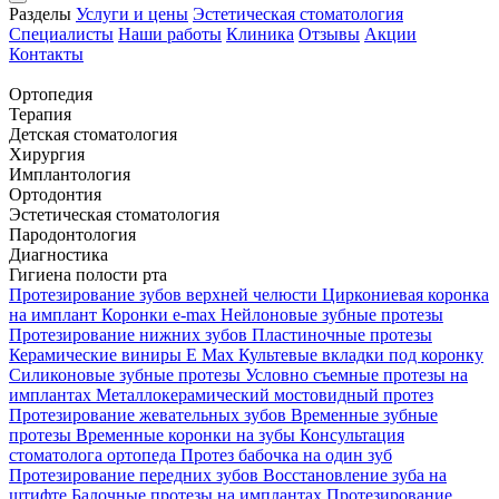
Разделы
Услуги и цены
Эстетическая стоматология
Специалисты
Наши работы
Клиника
Отзывы
Акции
Контакты
Ортопедия
Терапия
Детская стоматология
Хирургия
Имплантология
Ортодонтия
Эстетическая стоматология
Пародонтология
Диагностика
Гигиена полости рта
Протезирование зубов верхней челюсти
Циркониевая коронка
на имплант
Коронки e-max
Нейлоновые зубные протезы
Протезирование нижних зубов
Пластиночные протезы
Керамические виниры E Max
Культевые вкладки под коронку
Силиконовые зубные протезы
Условно съемные протезы на
имплантах
Металлокерамический мостовидный протез
Протезирование жевательных зубов
Временные зубные
протезы
Временные коронки на зубы
Консультация
стоматолога ортопеда
Протез бабочка на один зуб
Протезирование передних зубов
Восстановление зуба на
штифте
Балочные протезы на имплантах
Протезирование