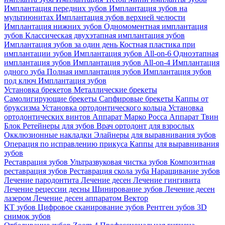
Имплантация передних зубов
Имплантация зубов на
мультиюнитах
Имплантация зубов верхней челюсти
Имплантация нижних зубов
Одномоментная имплантация
зубов
Классическая двухэтапная имплантация зубов
Имплантация зубов за один день
Костная пластика при
имплантации зубов
Имплантация зубов All-on-6
Одноэтапная
имплантация зубов
Имплантация зубов All-on-4
Имплантация
одного зуба
Полная имплантация зубов
Имплантация зубов
под ключ
Имплантация зубов
Установка брекетов
Металлические брекеты
Самолигирующие брекеты
Сапфировые брекеты
Каппы от
бруксизма
Установка ортодонтического кольца
Установка
ортодонтических винтов
Аппарат Марко Росса
Аппарат Твин
Блок
Ретейнеры для зубов
Врач ортодонт для взрослых
Окклюзионные накладки
Элайнеры для выравнивания зубов
Операция по исправлению прикуса
Каппы для выравнивания
зубов
Реставрация зубов
Ультразвуковая чистка зубов
Композитная
реставрация зубов
Реставрация скола зуба
Наращивание зубов
Лечение пародонтита
Лечение десен
Лечение гингивита
Лечение рецессии десны
Шинирование зубов
Лечение десен
лазером
Лечение десен аппаратом Вектор
КТ зубов
Цифровое сканирование зубов
Рентген зубов
3D
снимок зубов