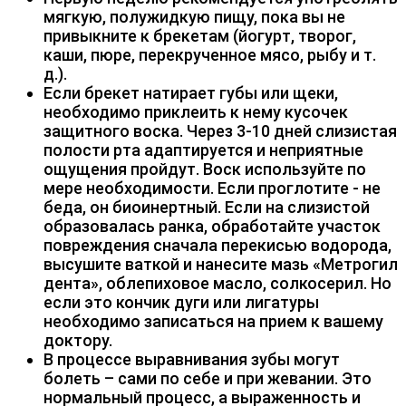
мягкую, полужидкую пищу, пока вы не
привыкните к брекетам (йогурт, творог,
каши, пюре, перекрученное мясо, рыбу и т.
д.).
Если брекет натирает губы или щеки,
необходимо приклеить к нему кусочек
защитного воска. Через 3-10 дней слизистая
полости рта адаптируется и неприятные
ощущения пройдут. Воск используйте по
мере необходимости. Если проглотите - не
беда, он биоинертный. Если на слизистой
образовалась ранка, обработайте участок
повреждения сначала перекисью водорода,
высушите ваткой и нанесите мазь «Метрогил
дента», облепиховое масло, солкосерил. Но
если это кончик дуги или лигатуры
необходимо записаться на прием к вашему
доктору.
В процессе выравнивания зубы могут
болеть – сами по себе и при жевании. Это
нормальный процесс, а выраженность и