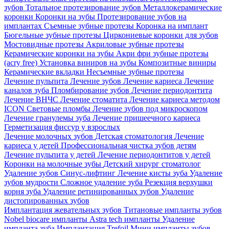
зубов
Тотальное протезирование зубов
Металлокерамические
коронки
Коронки на зубы
Протезирование зубов на
имплантах
Съемные зубные протезы
Коронка на имплант
Бюгельные зубные протезы
Циркониевые коронки для зубов
Мостовидные протезы
Акриловые зубные протезы
Керамические коронки на зубы
Акри фри зубные протезы
(acry free)
Установка виниров на зубы
Композитные виниры
Керамические вкладки
Несъемные зубные протезы
Лечение пульпита
Лечение зубов
Лечение кариеса
Лечение
каналов зуба
Пломбирование зубов
Лечение периодонтита
Лечение ВНЧС
Лечение стоматита
Лечение кариеса методом
ICON
Световые пломбы
Лечение зубов под микроскопом
Лечение гранулемы зуба
Лечение пришеечного кариеса
Герметизация фиссур у взрослых
Лечение молочных зубов
Детская стоматология
Лечение
кариеса у детей
Профессиональная чистка зубов детям
Лечение пульпита у детей
Лечение периодонтитов у детей
Коронки на молочные зубы
Детский хирург стоматолог
Удаление зубов
Синус-лифтинг
Лечение кисты зуба
Удаление
зубов мудрости
Сложное удаление зуба
Резекция верхушки
корня зуба
Удаление ретинированных зубов
Удаление
дистопированных зубов
Имплантация жевательных зубов
Титановые импланты зубов
Nobel biocare импланты
Astra tech импланты
Удаление
импланта зуба
Имплантация Trefoil
Мини импланты зубов