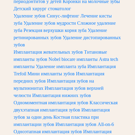
периодонтитов у детей
Коронки на молочные зубы
Детский хирург стоматолог
Удаление зубов
Синус-лифтинг
Лечение кисты
зуба
Удаление зубов мудрости
Сложное удаление
зуба
Резекция верхушки корня зуба
Удаление
ретинированных зубов
Удаление дистопированных
зубов
Имплантация жевательных зубов
Титановые
импланты зубов
Nobel biocare импланты
Astra tech
импланты
Удаление импланта зуба
Имплантация
Trefoil
Мини импланты зубов
Имплантация
передних зубов
Имплантация зубов на
мультиюнитах
Имплантация зубов верхней
челюсти
Имплантация нижних зубов
Одномоментная имплантация зубов
Классическая
двухэтапная имплантация зубов
Имплантация
зубов за один день
Костная пластика при
имплантации зубов
Имплантация зубов All-on-6
Одноэтапная имплантация зубов
Имплантация