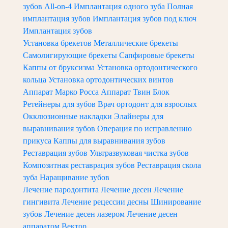
зубов All-on-4
Имплантация одного зуба
Полная
имплантация зубов
Имплантация зубов под ключ
Имплантация зубов
Установка брекетов
Металлические брекеты
Самолигирующие брекеты
Сапфировые брекеты
Каппы от бруксизма
Установка ортодонтического
кольца
Установка ортодонтических винтов
Аппарат Марко Росса
Аппарат Твин Блок
Ретейнеры для зубов
Врач ортодонт для взрослых
Окклюзионные накладки
Элайнеры для
выравнивания зубов
Операция по исправлению
прикуса
Каппы для выравнивания зубов
Реставрация зубов
Ультразвуковая чистка зубов
Композитная реставрация зубов
Реставрация скола
зуба
Наращивание зубов
Лечение пародонтита
Лечение десен
Лечение
гингивита
Лечение рецессии десны
Шинирование
зубов
Лечение десен лазером
Лечение десен
аппаратом Вектор