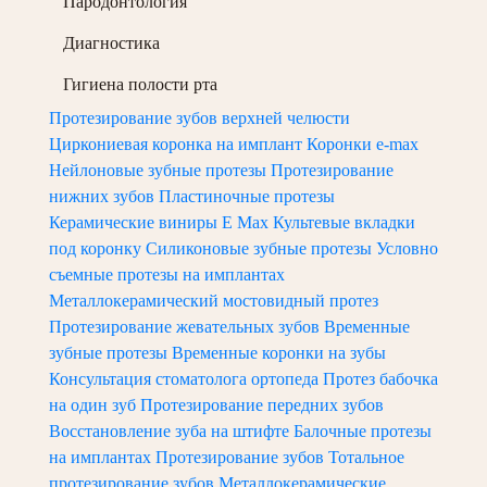
Пародонтология
Диагностика
Гигиена полости рта
Протезирование зубов верхней челюсти
Циркониевая коронка на имплант
Коронки e-max
Нейлоновые зубные протезы
Протезирование
нижних зубов
Пластиночные протезы
Керамические виниры E Max
Культевые вкладки
под коронку
Силиконовые зубные протезы
Условно
съемные протезы на имплантах
Металлокерамический мостовидный протез
Протезирование жевательных зубов
Временные
зубные протезы
Временные коронки на зубы
Консультация стоматолога ортопеда
Протез бабочка
на один зуб
Протезирование передних зубов
Восстановление зуба на штифте
Балочные протезы
на имплантах
Протезирование зубов
Тотальное
протезирование зубов
Металлокерамические