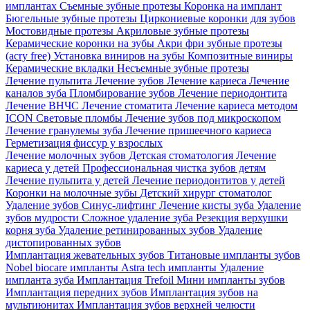
имплантах
Съемные зубные протезы
Коронка на имплант
Бюгельные зубные протезы
Циркониевые коронки для зубов
Мостовидные протезы
Акриловые зубные протезы
Керамические коронки на зубы
Акри фри зубные протезы
(acry free)
Установка виниров на зубы
Композитные виниры
Керамические вкладки
Несъемные зубные протезы
Лечение пульпита
Лечение зубов
Лечение кариеса
Лечение
каналов зуба
Пломбирование зубов
Лечение периодонтита
Лечение ВНЧС
Лечение стоматита
Лечение кариеса методом
ICON
Световые пломбы
Лечение зубов под микроскопом
Лечение гранулемы зуба
Лечение пришеечного кариеса
Герметизация фиссур у взрослых
Лечение молочных зубов
Детская стоматология
Лечение
кариеса у детей
Профессиональная чистка зубов детям
Лечение пульпита у детей
Лечение периодонтитов у детей
Коронки на молочные зубы
Детский хирург стоматолог
Удаление зубов
Синус-лифтинг
Лечение кисты зуба
Удаление
зубов мудрости
Сложное удаление зуба
Резекция верхушки
корня зуба
Удаление ретинированных зубов
Удаление
дистопированных зубов
Имплантация жевательных зубов
Титановые импланты зубов
Nobel biocare импланты
Astra tech импланты
Удаление
импланта зуба
Имплантация Trefoil
Мини импланты зубов
Имплантация передних зубов
Имплантация зубов на
мультиюнитах
Имплантация зубов верхней челюсти