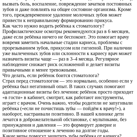
вызвать боль, воспаление, повреждение зачатков постоянных
зубов и даже повлиять на общее состояние организма. Кроме
того, преждевременное удаление молочных зубов может
привести к неправильному формированию прикуса.
Как часто нужно водить ребёнка к стоматологу?
Профилактические осмотры рекомендуются раз в 6 месяцев,
даже если ребёнка ничего не беспокоит. Это помогает врачу
вовремя заметить начальные стадии кариеса, проблемы с
прорезыванием зубов, прикусом или гигиеной. При наличии
уже вылеченных зубов или склонности к кариесу врач может
назначить визиты чаще — раз в 3–4 месяца. Регулярное
наблюдение снижает риск осложнений и делает визиты
привычными и менее тревожными.
Что делать, если ребёнок боится стоматолога?
Страх перед стоматологом — это нормально, особенно если у
ребёнка был негативный опыт. В таких случаях помогают
адаптационные визиты без лечения: ребёнок просто приходит
«в гости» в кабинет, смотрит, как работают инструменты,
играет с врачом. Очень важно, чтобы родители не запугивали
ребёнка («если не почистишь зубы — пойдём к врачу!»), а
наоборот, настраивали позитивно. В нашей клинике дети
лечатся в доброжелательной обстановке, с мультиками, без
принуждения и давления — это формирует доверие и
позитивное отношение к лечению на долгие годы.
Какие меры помогут защитить зубы ребёнка от кариеса?