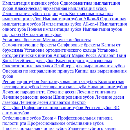
Имплантация нижних зубов
Одномоментная имплантация
зубов
Классическая двухэтапная имплантация зубов
Имплантация зубов за один день
Костная пластика при
имплантации зубов
Имплантация зубов All-on-6
Одноэтапная
имплантация зубов
Имплантация зубов All-on-4
Имплантация
одного зуба
Полная имплантация зубов
Имплантация зубов
под ключ
Имплантация зубов
Установка брекетов
Металлические брекеты
Самолигирующие брекеты
Сапфировые брекеты
Каппы от
бруксизма
Установка ортодонтического кольца
Установка
ортодонтических винтов
Аппарат Марко Росса
Аппарат Твин
Блок
Ретейнеры для зубов
Врач ортодонт для взрослых
Окклюзионные накладки
Элайнеры для выравнивания зубов
Операция по исправлению прикуса
Каппы для выравнивания
зубов
Реставрация зубов
Ультразвуковая чистка зубов
Композитная
реставрация зубов
Реставрация скола зуба
Наращивание зубов
Лечение пародонтита
Лечение десен
Лечение гингивита
Лечение рецессии десны
Шинирование зубов
Лечение десен
лазером
Лечение десен аппаратом Вектор
КТ зубов
Цифровое сканирование зубов
Рентген зубов
3D
снимок зубов
Отбеливание зубов Zoom 4
Профессиональная гигиена
полости рта
Профессиональное отбеливание зубов
Профессиональная чистка зубов
Удаление зубного камня