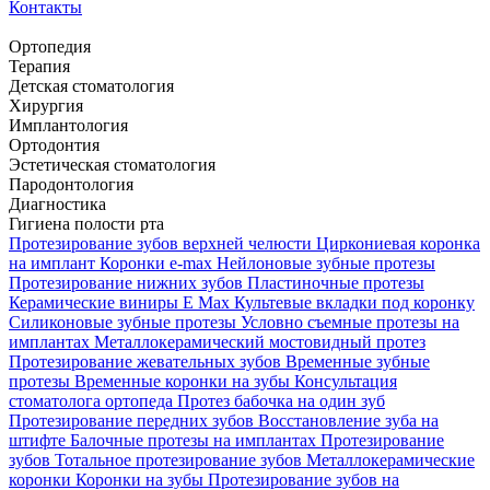
Контакты
Ортопедия
Терапия
Детская стоматология
Хирургия
Имплантология
Ортодонтия
Эстетическая стоматология
Пародонтология
Диагностика
Гигиена полости рта
Протезирование зубов верхней челюсти
Циркониевая коронка
на имплант
Коронки e-max
Нейлоновые зубные протезы
Протезирование нижних зубов
Пластиночные протезы
Керамические виниры E Max
Культевые вкладки под коронку
Силиконовые зубные протезы
Условно съемные протезы на
имплантах
Металлокерамический мостовидный протез
Протезирование жевательных зубов
Временные зубные
протезы
Временные коронки на зубы
Консультация
стоматолога ортопеда
Протез бабочка на один зуб
Протезирование передних зубов
Восстановление зуба на
штифте
Балочные протезы на имплантах
Протезирование
зубов
Тотальное протезирование зубов
Металлокерамические
коронки
Коронки на зубы
Протезирование зубов на