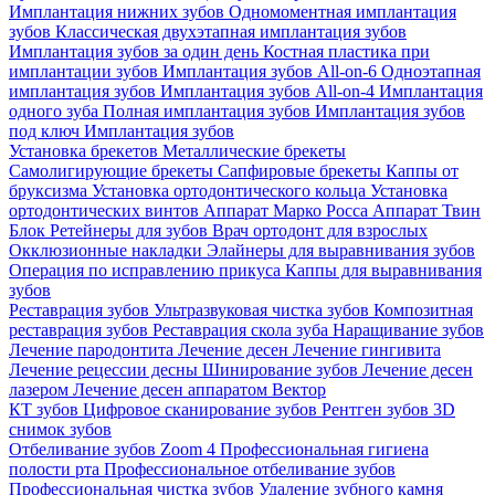
Имплантация нижних зубов
Одномоментная имплантация
зубов
Классическая двухэтапная имплантация зубов
Имплантация зубов за один день
Костная пластика при
имплантации зубов
Имплантация зубов All-on-6
Одноэтапная
имплантация зубов
Имплантация зубов All-on-4
Имплантация
одного зуба
Полная имплантация зубов
Имплантация зубов
под ключ
Имплантация зубов
Установка брекетов
Металлические брекеты
Самолигирующие брекеты
Сапфировые брекеты
Каппы от
бруксизма
Установка ортодонтического кольца
Установка
ортодонтических винтов
Аппарат Марко Росса
Аппарат Твин
Блок
Ретейнеры для зубов
Врач ортодонт для взрослых
Окклюзионные накладки
Элайнеры для выравнивания зубов
Операция по исправлению прикуса
Каппы для выравнивания
зубов
Реставрация зубов
Ультразвуковая чистка зубов
Композитная
реставрация зубов
Реставрация скола зуба
Наращивание зубов
Лечение пародонтита
Лечение десен
Лечение гингивита
Лечение рецессии десны
Шинирование зубов
Лечение десен
лазером
Лечение десен аппаратом Вектор
КТ зубов
Цифровое сканирование зубов
Рентген зубов
3D
снимок зубов
Отбеливание зубов Zoom 4
Профессиональная гигиена
полости рта
Профессиональное отбеливание зубов
Профессиональная чистка зубов
Удаление зубного камня