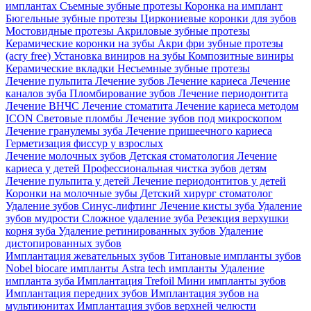
имплантах
Съемные зубные протезы
Коронка на имплант
Бюгельные зубные протезы
Циркониевые коронки для зубов
Мостовидные протезы
Акриловые зубные протезы
Керамические коронки на зубы
Акри фри зубные протезы
(acry free)
Установка виниров на зубы
Композитные виниры
Керамические вкладки
Несъемные зубные протезы
Лечение пульпита
Лечение зубов
Лечение кариеса
Лечение
каналов зуба
Пломбирование зубов
Лечение периодонтита
Лечение ВНЧС
Лечение стоматита
Лечение кариеса методом
ICON
Световые пломбы
Лечение зубов под микроскопом
Лечение гранулемы зуба
Лечение пришеечного кариеса
Герметизация фиссур у взрослых
Лечение молочных зубов
Детская стоматология
Лечение
кариеса у детей
Профессиональная чистка зубов детям
Лечение пульпита у детей
Лечение периодонтитов у детей
Коронки на молочные зубы
Детский хирург стоматолог
Удаление зубов
Синус-лифтинг
Лечение кисты зуба
Удаление
зубов мудрости
Сложное удаление зуба
Резекция верхушки
корня зуба
Удаление ретинированных зубов
Удаление
дистопированных зубов
Имплантация жевательных зубов
Титановые импланты зубов
Nobel biocare импланты
Astra tech импланты
Удаление
импланта зуба
Имплантация Trefoil
Мини импланты зубов
Имплантация передних зубов
Имплантация зубов на
мультиюнитах
Имплантация зубов верхней челюсти