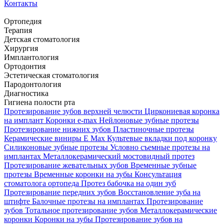
Контакты
Ортопедия
Терапия
Детская стоматология
Хирургия
Имплантология
Ортодонтия
Эстетическая стоматология
Пародонтология
Диагностика
Гигиена полости рта
Протезирование зубов верхней челюсти
Циркониевая коронка
на имплант
Коронки e-max
Нейлоновые зубные протезы
Протезирование нижних зубов
Пластиночные протезы
Керамические виниры E Max
Культевые вкладки под коронку
Силиконовые зубные протезы
Условно съемные протезы на
имплантах
Металлокерамический мостовидный протез
Протезирование жевательных зубов
Временные зубные
протезы
Временные коронки на зубы
Консультация
стоматолога ортопеда
Протез бабочка на один зуб
Протезирование передних зубов
Восстановление зуба на
штифте
Балочные протезы на имплантах
Протезирование
зубов
Тотальное протезирование зубов
Металлокерамические
коронки
Коронки на зубы
Протезирование зубов на