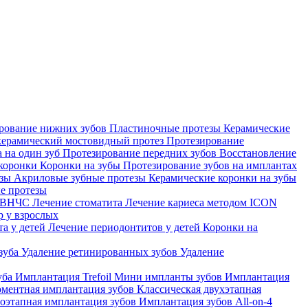
рование нижних зубов
Пластиночные протезы
Керамические
ерамический мостовидный протез
Протезирование
а на один зуб
Протезирование передних зубов
Восстановление
 коронки
Коронки на зубы
Протезирование зубов на имплантах
езы
Акриловые зубные протезы
Керамические коронки на зубы
е протезы
е ВНЧС
Лечение стоматита
Лечение кариеса методом ICON
р у взрослых
та у детей
Лечение периодонтитов у детей
Коронки на
 зуба
Удаление ретинированных зубов
Удаление
уба
Имплантация Trefoil
Мини импланты зубов
Имплантация
ментная имплантация зубов
Классическая двухэтапная
оэтапная имплантация зубов
Имплантация зубов All-on-4