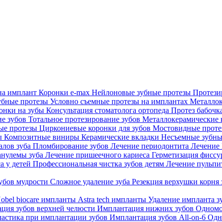
на имплант
Коронки e-max
Нейлоновые зубные протезы
Протези
убные протезы
Условно съемные протезы на имплантах
Металлок
онки на зубы
Консультация стоматолога ортопеда
Протез бабочк
ие зубов
Тотальное протезирование зубов
Металлокерамические
ые протезы
Циркониевые коронки для зубов
Мостовидные прот
бы
Композитные виниры
Керамические вкладки
Несъемные зубны
алов зуба
Пломбирование зубов
Лечение периодонтита
Лечени
анулемы зуба
Лечение пришеечного кариеса
Герметизация фиссу
а у детей
Профессиональная чистка зубов детям
Лечение пульпи
зубов мудрости
Сложное удаление зуба
Резекция верхушки корня
obel biocare импланты
Astra tech импланты
Удаление импланта з
ция зубов верхней челюсти
Имплантация нижних зубов
Одномо
ластика при имплантации зубов
Имплантация зубов All-on-6
Одн