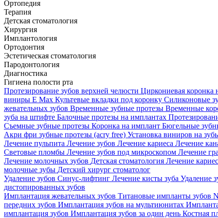
Ортопедия
Терапия
Детская стоматология
Хирургия
Имплантология
Ортодонтия
Эстетическая стоматология
Пародонтология
Диагностика
Гигиена полости рта
Протезирование зубов верхней челюсти
Циркониевая коронка 
виниры E Max
Культевые вкладки под коронку
Силиконовые з
жевательных зубов
Временные зубные протезы
Временные кор
зуба на штифте
Балочные протезы на имплантах
Протезирован
Съемные зубные протезы
Коронка на имплант
Бюгельные зубн
Акри фри зубные протезы (acry free)
Установка виниров на зу
Лечение пульпита
Лечение зубов
Лечение кариеса
Лечение кан
Световые пломбы
Лечение зубов под микроскопом
Лечение гр
Лечение молочных зубов
Детская стоматология
Лечение кариес
молочные зубы
Детский хирург стоматолог
Удаление зубов
Синус-лифтинг
Лечение кисты зуба
Удаление 
дистопированных зубов
Имплантация жевательных зубов
Титановые импланты зубов
N
передних зубов
Имплантация зубов на мультиюнитах
Импланта
имплантация зубов
Имплантация зубов за один день
Костная п