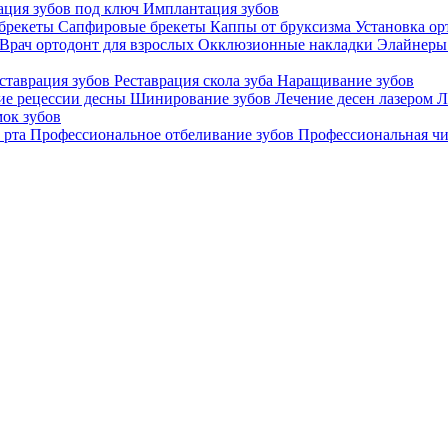
ция зубов под ключ
Имплантация зубов
брекеты
Сапфировые брекеты
Каппы от бруксизма
Установка ор
Врач ортодонт для взрослых
Окклюзионные накладки
Элайнеры
ставрация зубов
Реставрация скола зуба
Наращивание зубов
ие рецессии десны
Шинирование зубов
Лечение десен лазером
Л
ок зубов
 рта
Профессиональное отбеливание зубов
Профессиональная чи