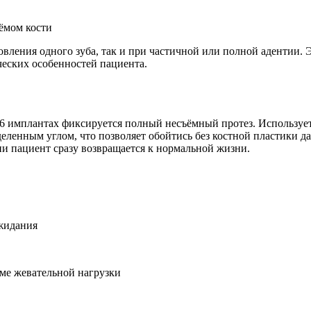
ёмом кости
вления одного зуба, так и при частичной или полной адентии. 
ческих особенностей пациента.
и 6 имплантах фиксируется полный несъёмный протез. Использует
ленным углом, что позволяет обойтись без костной пластики д
ции пациент сразу возвращается к нормальной жизни.
ожидания
ме жевательной нагрузки