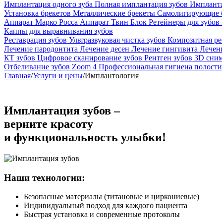
Имплантация одного зуба
Полная имплантация зубов
Импланта
Установка брекетов
Металлические брекеты
Самолигирующие 
Аппарат Марко Росса
Аппарат Твин Блок
Ретейнеры для зубов
Каппы для выравнивания зубов
Реставрация зубов
Ультразвуковая чистка зубов
Композитная ре
Лечение пародонтита
Лечение десен
Лечение гингивита
Лечен
КТ зубов
Цифровое сканирование зубов
Рентген зубов
3D сним
Отбеливание зубов Zoom 4
Профессиональная гигиена полости
Главная
/
Услуги и цены
/
Имплантология
Имплантация зубов
–
верните красоту
и функциональность улыбки!
Наши технологии:
Безопасные материалы (титановые и циркониевые)
Индивидуальный подход для каждого пациента
Быстрая установка и современные протоколы