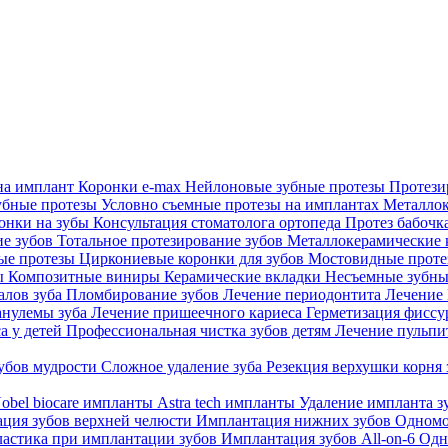
на имплант
Коронки e-max
Нейлоновые зубные протезы
Протези
убные протезы
Условно съемные протезы на имплантах
Металлок
онки на зубы
Консультация стоматолога ортопеда
Протез бабочк
ие зубов
Тотальное протезирование зубов
Металлокерамические
ые протезы
Циркониевые коронки для зубов
Мостовидные прот
бы
Композитные виниры
Керамические вкладки
Несъемные зубны
алов зуба
Пломбирование зубов
Лечение периодонтита
Лечени
анулемы зуба
Лечение пришеечного кариеса
Герметизация фиссу
а у детей
Профессиональная чистка зубов детям
Лечение пульпи
зубов мудрости
Сложное удаление зуба
Резекция верхушки корня
obel biocare импланты
Astra tech импланты
Удаление импланта з
ция зубов верхней челюсти
Имплантация нижних зубов
Одномо
ластика при имплантации зубов
Имплантация зубов All-on-6
Одн