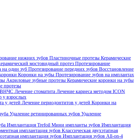
рование нижних зубов
Пластиночные протезы
Керамические
ерамический мостовидный протез
Протезирование
а на один зуб
Протезирование передних зубов
Восстановление
 коронки
Коронки на зубы
Протезирование зубов на имплантах
езы
Акриловые зубные протезы
Керамические коронки на зубы
е протезы
е ВНЧС
Лечение стоматита
Лечение кариеса методом ICON
р у взрослых
та у детей
Лечение периодонтитов у детей
Коронки на
 зуба
Удаление ретинированных зубов
Удаление
уба
Имплантация Trefoil
Мини импланты зубов
Имплантация
ментная имплантация зубов
Классическая двухэтапная
оэтапная имплантация зубов
Имплантация зубов All-on-4