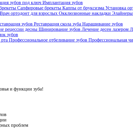
ция зубов под ключ
Имплантация зубов
брекеты
Сапфировые брекеты
Каппы от бруксизма
Установка ор
Врач ортодонт для взрослых
Окклюзионные накладки
Элайнеры
ставрация зубов
Реставрация скола зуба
Наращивание зубов
ие рецессии десны
Шинирование зубов
Лечение десен лазером
Л
ок зубов
 рта
Профессиональное отбеливание зубов
Профессиональная чи
овья и функции зуба!
лов
ции
орных проблем