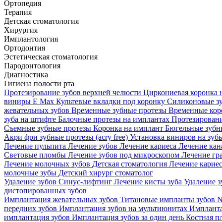
Ортопедия
Терапия
Детская стоматология
Хирургия
Имплантология
Ортодонтия
Эстетическая стоматология
Пародонтология
Диагностика
Гигиена полости рта
Протезирование зубов верхней челюсти
Циркониевая коронка 
виниры E Max
Культевые вкладки под коронку
Силиконовые з
жевательных зубов
Временные зубные протезы
Временные кор
зуба на штифте
Балочные протезы на имплантах
Протезирован
Съемные зубные протезы
Коронка на имплант
Бюгельные зубн
Акри фри зубные протезы (acry free)
Установка виниров на зу
Лечение пульпита
Лечение зубов
Лечение кариеса
Лечение кан
Световые пломбы
Лечение зубов под микроскопом
Лечение гр
Лечение молочных зубов
Детская стоматология
Лечение кариес
молочные зубы
Детский хирург стоматолог
Удаление зубов
Синус-лифтинг
Лечение кисты зуба
Удаление 
дистопированных зубов
Имплантация жевательных зубов
Титановые импланты зубов
N
передних зубов
Имплантация зубов на мультиюнитах
Импланта
имплантация зубов
Имплантация зубов за один день
Костная п