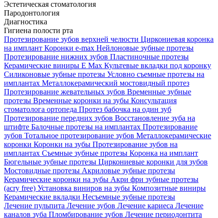
Эстетическая стоматология
Пародонтология
Диагностика
Гигиена полости рта
Протезирование зубов верхней челюсти
Циркониевая коронка
на имплант
Коронки e-max
Нейлоновые зубные протезы
Протезирование нижних зубов
Пластиночные протезы
Керамические виниры E Max
Культевые вкладки под коронку
Силиконовые зубные протезы
Условно съемные протезы на
имплантах
Металлокерамический мостовидный протез
Протезирование жевательных зубов
Временные зубные
протезы
Временные коронки на зубы
Консультация
стоматолога ортопеда
Протез бабочка на один зуб
Протезирование передних зубов
Восстановление зуба на
штифте
Балочные протезы на имплантах
Протезирование
зубов
Тотальное протезирование зубов
Металлокерамические
коронки
Коронки на зубы
Протезирование зубов на
имплантах
Съемные зубные протезы
Коронка на имплант
Бюгельные зубные протезы
Циркониевые коронки для зубов
Мостовидные протезы
Акриловые зубные протезы
Керамические коронки на зубы
Акри фри зубные протезы
(acry free)
Установка виниров на зубы
Композитные виниры
Керамические вкладки
Несъемные зубные протезы
Лечение пульпита
Лечение зубов
Лечение кариеса
Лечение
каналов зуба
Пломбирование зубов
Лечение периодонтита