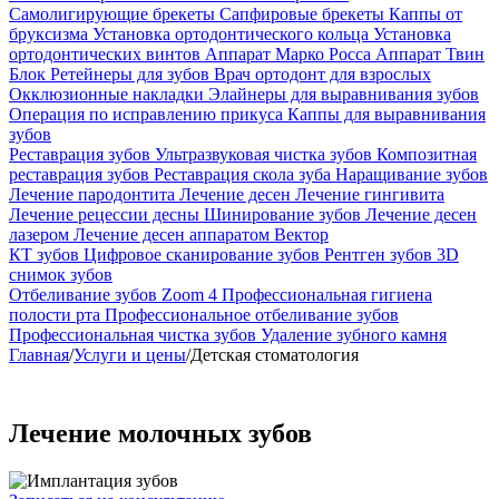
Самолигирующие брекеты
Сапфировые брекеты
Каппы от
бруксизма
Установка ортодонтического кольца
Установка
ортодонтических винтов
Аппарат Марко Росса
Аппарат Твин
Блок
Ретейнеры для зубов
Врач ортодонт для взрослых
Окклюзионные накладки
Элайнеры для выравнивания зубов
Операция по исправлению прикуса
Каппы для выравнивания
зубов
Реставрация зубов
Ультразвуковая чистка зубов
Композитная
реставрация зубов
Реставрация скола зуба
Наращивание зубов
Лечение пародонтита
Лечение десен
Лечение гингивита
Лечение рецессии десны
Шинирование зубов
Лечение десен
лазером
Лечение десен аппаратом Вектор
КТ зубов
Цифровое сканирование зубов
Рентген зубов
3D
снимок зубов
Отбеливание зубов Zoom 4
Профессиональная гигиена
полости рта
Профессиональное отбеливание зубов
Профессиональная чистка зубов
Удаление зубного камня
Главная
/
Услуги и цены
/
Детская стоматология
Лечение молочных зубов