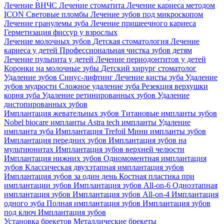
Лечение ВНЧС
Лечение стоматита
Лечение кариеса методом
ICON
Световые пломбы
Лечение зубов под микроскопом
Лечение гранулемы зуба
Лечение пришеечного кариеса
Герметизация фиссур у взрослых
Лечение молочных зубов
Детская стоматология
Лечение
кариеса у детей
Профессиональная чистка зубов детям
Лечение пульпита у детей
Лечение периодонтитов у детей
Коронки на молочные зубы
Детский хирург стоматолог
Удаление зубов
Синус-лифтинг
Лечение кисты зуба
Удаление
зубов мудрости
Сложное удаление зуба
Резекция верхушки
корня зуба
Удаление ретинированных зубов
Удаление
дистопированных зубов
Имплантация жевательных зубов
Титановые импланты зубов
Nobel biocare импланты
Astra tech импланты
Удаление
импланта зуба
Имплантация Trefoil
Мини импланты зубов
Имплантация передних зубов
Имплантация зубов на
мультиюнитах
Имплантация зубов верхней челюсти
Имплантация нижних зубов
Одномоментная имплантация
зубов
Классическая двухэтапная имплантация зубов
Имплантация зубов за один день
Костная пластика при
имплантации зубов
Имплантация зубов All-on-6
Одноэтапная
имплантация зубов
Имплантация зубов All-on-4
Имплантация
одного зуба
Полная имплантация зубов
Имплантация зубов
под ключ
Имплантация зубов
Установка брекетов
Металлические брекеты