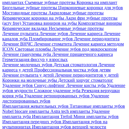
имплантах
Съемные зубные протезы
Коронка на имплант
Бюгельные зубные протезы
Циркониевые коронки для зубов
Мостовидные протезы
Акриловые зубные протезы
Керамические коронки на зубы
Акри фри зубные протезы
(acry free)
Установка виниров на зубы
Композитные виниры
Керамические вкладки
Несъемные зубные протезы
Лечение пульпита
Лечение зубов
Лечение кариеса
Лечение
каналов зуба
Пломбирование зубов
Лечение периодонтита
Лечение ВНЧС
Лечение стоматита
Лечение кариеса методом
ICON
Световые пломбы
Лечение зубов под микроскопом
Лечение гранулемы зуба
Лечение пришеечного кариеса
Герметизация фиссур у взрослых
Лечение молочных зубов
Детская стоматология
Лечение
кариеса у детей
Профессиональная чистка зубов детям
Лечение пульпита у детей
Лечение периодонтитов у детей
Коронки на молочные зубы
Детский хирург стоматолог
Удаление зубов
Синус-лифтинг
Лечение кисты зуба
Удаление
зубов мудрости
Сложное удаление зуба
Резекция верхушки
корня зуба
Удаление ретинированных зубов
Удаление
дистопированных зубов
Имплантация жевательных зубов
Титановые импланты зубов
Nobel biocare импланты
Astra tech импланты
Удаление
импланта зуба
Имплантация Trefoil
Мини импланты зубов
Имплантация передних зубов
Имплантация зубов на
мультиюнитах
Имплантация зубов верхней челюсти