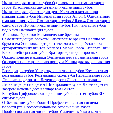
Имплантация нижних зубов
Одномоментная имплантация
зубов
Классическая двухэтапная имплантация зубов
Имплантация зубов за один день
Костная пластика при
имплантации зубов
Имплантация зубов All-on-6
Одноэтапная
имплантация зубов
Имплантация зубов All-on-4
Имплантация
одного зуба
Полная имплантация зубов
Имплантация зубов
под ключ
Имплантация зубов
Установка брекетов
Металлические брекеты
Самолигирующие брекеты
Сапфировые брекеты
Каппы от
бруксизма
Установка ортодонтического кольца
Установка
ортодонтических винтов
Аппарат Марко Росса
Аппарат Твин
Блок
Ретейнеры для зубов
Врач ортодонт для взрослых
Окклюзионные накладки
Элайнеры для выравнивания зубов
Операция по исправлению прикуса
Каппы для выравнивания
зубов
Реставрация зубов
Ультразвуковая чистка зубов
Композитная
реставрация зубов
Реставрация скола зуба
Наращивание зубов
Лечение пародонтита
Лечение десен
Лечение гингивита
Лечение рецессии десны
Шинирование зубов
Лечение десен
лазером
Лечение десен аппаратом Вектор
КТ зубов
Цифровое сканирование зубов
Рентген зубов
3D
снимок зубов
Отбеливание зубов Zoom 4
Профессиональная гигиена
полости рта
Профессиональное отбеливание зубов
Профессиональная чистка зубов
Удаление зубного камня