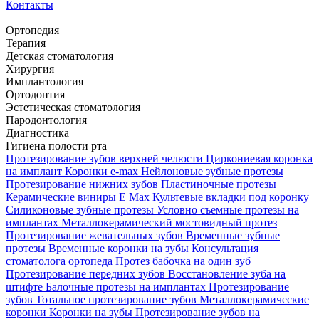
Контакты
Ортопедия
Терапия
Детская стоматология
Хирургия
Имплантология
Ортодонтия
Эстетическая стоматология
Пародонтология
Диагностика
Гигиена полости рта
Протезирование зубов верхней челюсти
Циркониевая коронка
на имплант
Коронки e-max
Нейлоновые зубные протезы
Протезирование нижних зубов
Пластиночные протезы
Керамические виниры E Max
Культевые вкладки под коронку
Силиконовые зубные протезы
Условно съемные протезы на
имплантах
Металлокерамический мостовидный протез
Протезирование жевательных зубов
Временные зубные
протезы
Временные коронки на зубы
Консультация
стоматолога ортопеда
Протез бабочка на один зуб
Протезирование передних зубов
Восстановление зуба на
штифте
Балочные протезы на имплантах
Протезирование
зубов
Тотальное протезирование зубов
Металлокерамические
коронки
Коронки на зубы
Протезирование зубов на